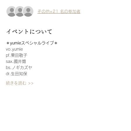
その他+21 名の参加者
イベントについて
＊yumieスペシャルライブ＊
vo.yumie
pf.栗田敬子
sax.國井類
bs.ノギカズヤ
dr.生田知保
続きを読む >>
チケット詳細
販売終了
チケットの種類