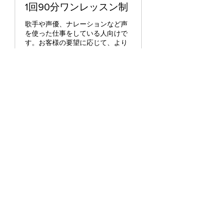
1回90分ワンレッスン制
歌手や声優、ナレーションなど声
を使った仕事をしている人向けで
す。お客様の要望に応じて、より
専門的なレッスンの内容となりま
す。
1時間 30分
15,000
￥15,000
円
詳細情報