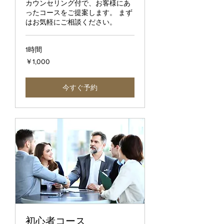
カウンセリング付で、お客様にあ
ったコースをご提案します。 まず
はお気軽にご相談ください。
1時間
1,000
￥1,000
円
今すぐ予約
初心者コース