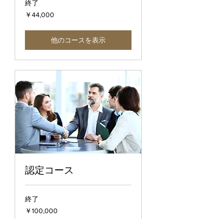
終了
44,000
￥44,000
円
他のコースを表示
認定コース
終了
100,000
￥100,000
円